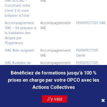
VAE SOCIAL -
VAE
Construire votre
Livret 2 et vous
préparer à l'oral
Accompagnement
Accompagnement
PERSPECTIVE VAE
VAE – Se préparer à
VAE
la Validation des
Acquis par
l’Expérience
VAE Aide-soignant
Accompagnement
PERSPECTIVE
VAE
Santé
VAE Auxiliaire de
Accompagnement
PERSPECTIVE
puériculture
VAE
Santé
Bénéficiez de formations jusqu'à 100 %
Bilan de
Bilan de
PERSPECTIVE Bilan
prises en charge par votre OPCO avec les
compétences –
Compétences
de Compétences
Formule Jour
Actions Collectives
Bilan de
Bilan de
PERSPECTIVE Bilan
compétences –
Compétences
de Compétences
J'y vais
Formule Soir &